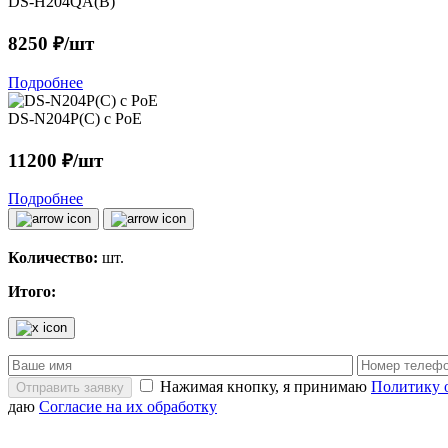
DS-H204QA(B)
8250 ₽/шт
Подробнее
DS-N204P(C) c PoE
11200 ₽/шт
Подробнее
Количество:
шт.
Итого:
Нажимая кнопку, я принимаю
Политику 
Отправить заявку
даю
Согласие на их обработку