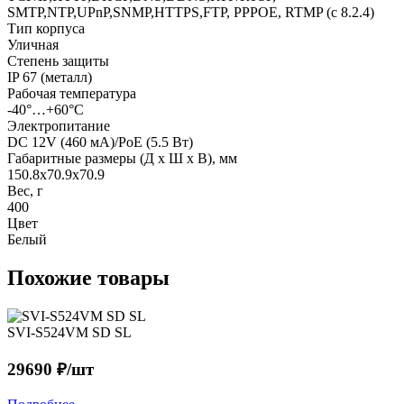
SMTP,NTP,UPnP,SNMP,HTTPS,FTP, PPPOE, RTMP (c 8.2.4)
Тип корпуса
Уличная
Степень защиты
IP 67 (металл)
Рабочая температура
-40°…+60°C
Электропитание
DC 12V (460 мА)/PoE (5.5 Вт)
Габаритные размеры (Д x Ш x В), мм
150.8x70.9x70.9
Вес, г
400
Цвет
Белый
Похожие товары
SVI-S524VM SD SL
29690 ₽/шт