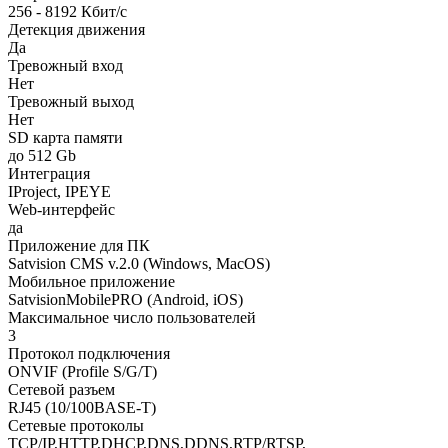
256 - 8192 Кбит/с
Детекция движения
Да
Тревожный вход
Нет
Тревожный выход
Нет
SD карта памяти
до 512 Gb
Интеграция
IProject, IPEYE
Web-интерфейс
да
Приложение для ПК
Satvision CMS v.2.0 (Windows, MacOS)
Мобильное приложение
SatvisionMobilePRO (Android, iOS)
Максимальное число пользователей
3
Протокол подключения
ONVIF (Profile S/G/T)
Сетевой разъем
RJ45 (10/100BASE-T)
Сетевые протоколы
TCP/IP,HTTP,DHCP,DNS,DDNS,RTP/RTSP,