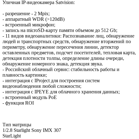
Уличная IP-видеокамера Satvision:
- разрешение - 2 Mpix;
- аппаратный WDR (>120dB)
- встроенный микрофон;
- запись на microSD-карту памяти объемом до 512 Gb;
- 11 видов видеоаналитики: Распознавание лиц, обнаружение
людей и транспортных средств, обнаружение вторжений по
периметру, обнаружение пересечения линии, детектор
оставленных предметов, подсчет посетителей, тепловая карта,
детекция плотности толпы, определение длины очереди,
обнаружение номерного знака, детекция звука.
- Российский облачный сервис: стабильность работы и
плавность картинки;
- интеграция с IProject для построения систем
видеонаблюдения любой сложности;
- интеграция с IPEYE для облачного хранения данных;
- встроенный модуль PoE
- функция ROI
Тип матрицы
1/2.8 Starlight Sony IMX 307
StarLight