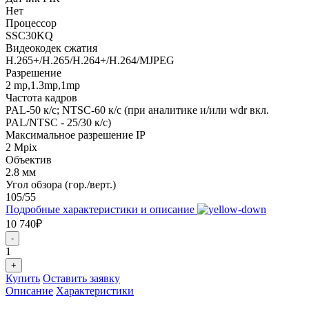
Нет
Процессор
SSC30KQ
Видеокодек сжатия
H.265+/H.265/H.264+/H.264/MJPEG
Разрешение
2 mp,1.3mp,1mp
Частота кадров
PAL-50 к/с; NTSC-60 к/с (при аналитике и/или wdr вкл.
PAL/NTSC - 25/30 к/с)
Максимальное разрешение IP
2 Mpix
Объектив
2.8 мм
Угол обзора (гор./верт.)
105/55
Подробные характеристики и описание
10 740₽
-
1
+
Купить
Оставить заявку
Описание
Характеристики