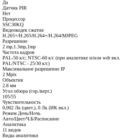
Да
Датчик PIR
Нет
Процессор
SSC30KQ
Видеокодек сжатия
H.265+/H.265/H.264+/H.264/MJPEG
Разрешение
2 mp,1.3mp,1mp
Частота кадров
PAL-50 к/с; NTSC-60 к/с (при аналитике и/или wdr вкл.
PAL/NTSC - 25/30 к/с)
Максимальное разрешение IP
2 Mpix
Объектив
2.8 мм
Угол обзора (гор./верт.)
105/55
Чувствительность
0,002 Лк (цвет.), 0 Лк (ИК вкл.)
Режим День/Ночь
Авто/Цвет/Ч.Б/Расписание
Аналитика
11 видов
Виды аналитики