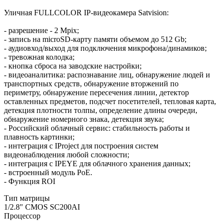
Уличная FULLCOLOR IP-видеокамера Satvision:
- разрешение - 2 Mpix;
- запись на microSD-карту памяти объемом до 512 Gb;
- аудиовход/выход для подключения микрофона/динамиков;
- тревожная колодка;
- кнопка сброса на заводские настройки;
- видеоаналитика: распознавание лиц, обнаружение людей и
транспортных средств, обнаружение вторжений по
периметру, обнаружение пересечения линии, детектор
оставленных предметов, подсчет посетителей, тепловая карта,
детекция плотности толпы, определение длины очереди,
обнаружение номерного знака, детекция звука;
- Российский облачный сервис: стабильность работы и
плавность картинки;
- интеграция с IProject для построения систем
видеонаблюдения любой сложности;
- интеграция с IPEYE для облачного хранения данных;
- встроенный модуль PoE.
- Функция ROI
Тип матрицы
1/2.8" CMOS SC200AI
Процессор