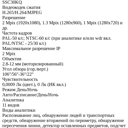
SSC30KQ
Видеокодек сжатия
H.265/H.264/MJPEG
Разрешение
2 Mpix (1920x1080), 1.3 Mpix (1280x960), 1 Mpix (1280x720) и
др.
Частота кадров
PAL-50 к/с; NTSC-60 к/с (при аналитике и/или wdr вкл.
PAL/NTSC - 25/30 к/с)
Максимальное разрешение IP
2 Mpix
Объектив
2.8-12 мм (моторизированный)
Угол обзора (гор./верт.)
106°/56°-36°/22°
Чувствительность
0,0009 Лк (цвет.), 0 Лк (ИК вкл.)
Режим День/Ночь
Авто/Расписание/День/Ночь
Аналитика
11 видов
Виды аналитики
Распознавание лиц, обнаружение людей и транспортных
средств, обнаружение вторжений по периметру, обнаружение
пересечения линии, детектор оставленных предметов, подсчет