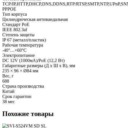
TCP/IP,HTTP,DHCP,DNS,DDNS,RTP/RTSP,SMTP,NTP,UPnP,SN
PPPOE
Тип корпуса
Цилиндрическая антивандальная
Стандарт PoE
IEEE 802.3af
Степень защиты
IP 67 (металл/пластик)
Рабочая температура
-40°…+60°C
Электропитание
DC 12V (1000мА)/PoE (12,2 Вт)
Габаритные размеры (Д x Ш x В), мм
235 × 96 × Ø84 мм
Вес, г
688
Страна производства
Китай
Срок гарантии
38 мес
Похожие товары