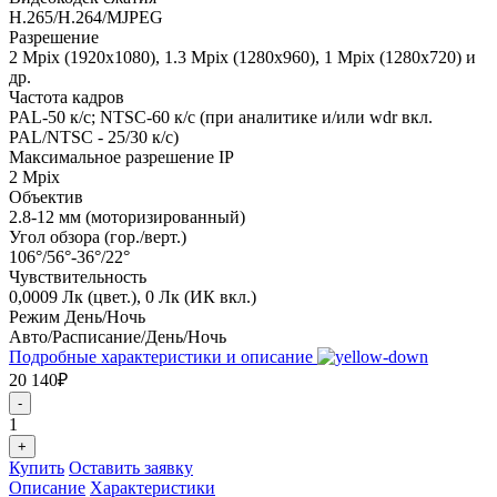
H.265/H.264/MJPEG
Разрешение
2 Mpix (1920x1080), 1.3 Mpix (1280x960), 1 Mpix (1280x720) и
др.
Частота кадров
PAL-50 к/с; NTSC-60 к/с (при аналитике и/или wdr вкл.
PAL/NTSC - 25/30 к/с)
Максимальное разрешение IP
2 Mpix
Объектив
2.8-12 мм (моторизированный)
Угол обзора (гор./верт.)
106°/56°-36°/22°
Чувствительность
0,0009 Лк (цвет.), 0 Лк (ИК вкл.)
Режим День/Ночь
Авто/Расписание/День/Ночь
Подробные характеристики и описание
20 140₽
-
1
+
Купить
Оставить заявку
Описание
Характеристики