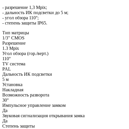
- разрешение 1,3 Mpix;
- дальность ИК подсветки до 5 м;
- угол обзора 110°;
- степень защиты IP65.
Тип матрицы
1/3" CMOS
Разрешение
1.3 Mpix
Угол обзора (гор./верт.)
110°
TV система
PAL
Дальность ИК подсветки
5 м
Установка
Накладная
Возможность разворота
30°
Импульсное управление замком
Да
Звуковая сигнализация открывания замка
Да
Степень защиты